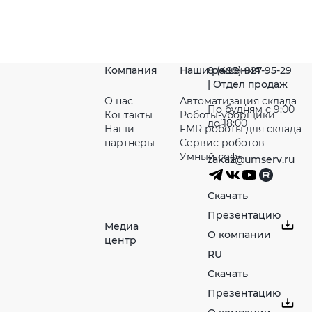
Компания
Наши решения
8 (495) 927-95-29
| Отдел продаж
О нас
Автоматизация склада
По будням с 9:00
Контакты
Роботы-уборщики
до 18:00
Наши
FMR роботы для склада
партнeры
Сервис роботов
Умный софт
zakaz@umserv.ru
Скачать
Презентацию
Медиа
О компании
центр
RU
Скачать
Презентацию