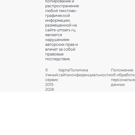
Копирование и
распространение
любой текстово-
графической
информации,
размещенной на
сайте umserv.ru,
является
нарушением
авторских прав и
влечет за собой
правовые
последствия.
©
Карта
Политика
Положение
Умный
сайта
конфиденциальности
об обработк
сервис
персональн
2013-
данных
2026