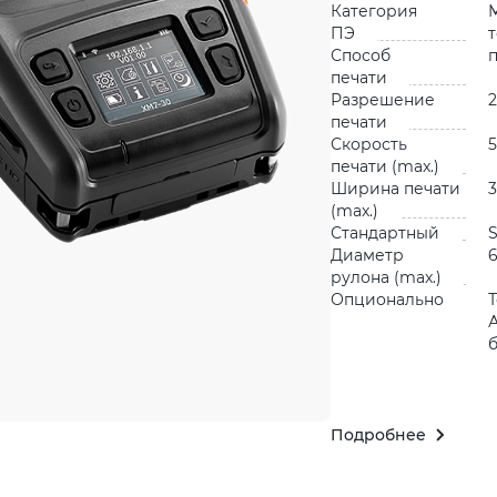
Категория
ПЭ
Способ
печати
Разрешение
2
печати
Скорость
5
печати (max.)
Ширина печати
3
(max.)
Стандартный
S
Диаметр
рулона (max.)
Опционально
Подробнее