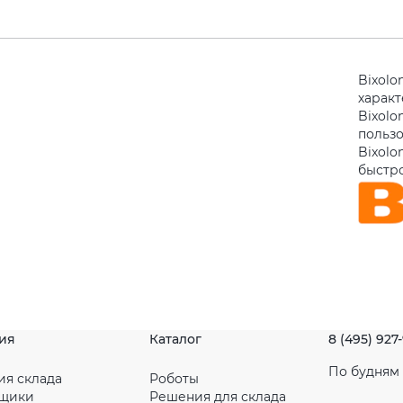
Bixolo
харак
Bixolo
польз
Bixolo
быстро
ия
Каталог
8 (495) 927
По будням с
ия склада
Роботы
рщики
Решения для склада