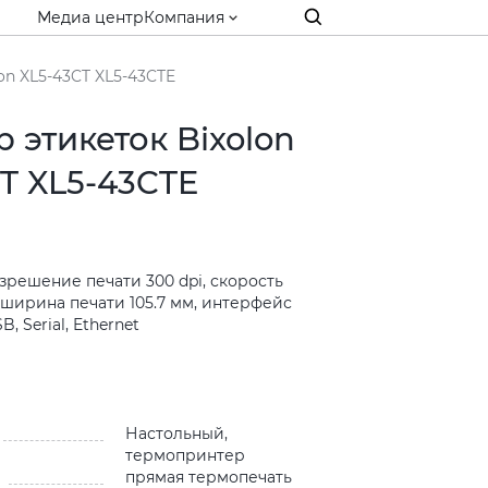
Медиа центр
Компания
on XL5-43CT XL5-43CTE
 этикеток Bixolon
T XL5-43CTE
зрешение печати 300 dpi, скорость
, ширина печати 105.7 мм, интерфейс
 Serial, Ethernet
и
Настольный,
термопринтер
прямая термопечать