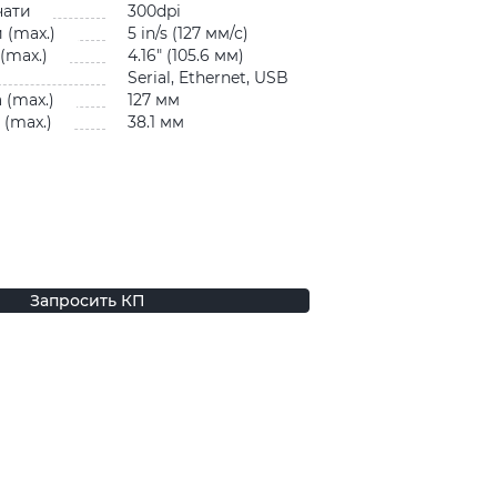
чати
300dpi
 (max.)
5 in/s (127 мм/с)
(max.)
4.16″ (105.6 мм)
Serial, Ethernet, USB
 (max.)
127 мм
(max.)
38.1 мм
Запросить КП