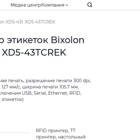
Медиа центр
Компания
on XD5-43t XD5-43TCREK
 этикеток Bixolon
t XD5-43TCREK
я печать, разрешение печати 300 dpi,
 127 мм/с, ширина печати 105.7 мм,
ючения USB, Serial, Ethernet, RFID,
к этикеток)
и
RFID принтер, ТТ
принтер, настольный