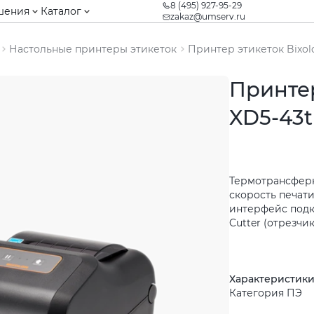
8 (495) 927-95-29
шения
Каталог
zakaz@umserv.ru
Настольные принтеры этикеток
Принтер этикеток Bixol
Принтер
XD5-43
Термотрансферна
скорость печати
интерфейс подкл
Cutter (отрезчи
Характеристик
Категория ПЭ