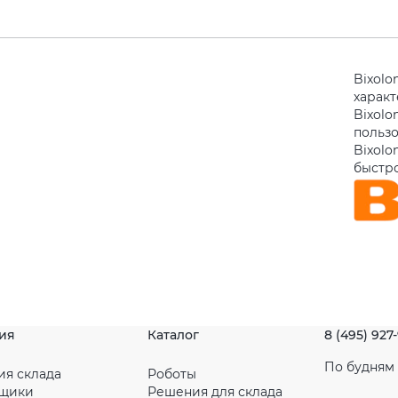
Bixolo
харак
Bixolo
польз
Bixolo
быстро
ия
Каталог
8 (495) 927
По будням с
ия склада
Роботы
рщики
Решения для склада