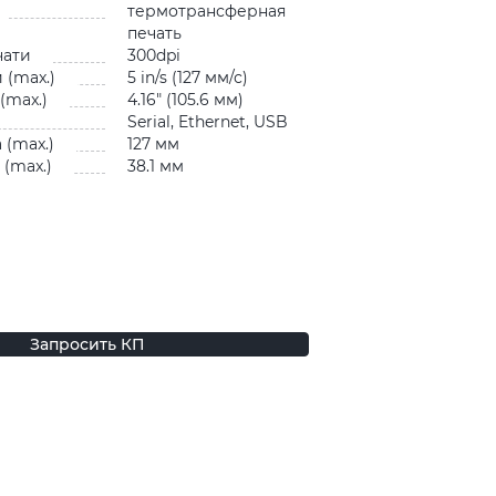
термотрансферная
печать
чати
300dpi
 (max.)
5 in/s (127 мм/с)
(max.)
4.16″ (105.6 мм)
Serial, Ethernet, USB
 (max.)
127 мм
(max.)
38.1 мм
Запросить КП