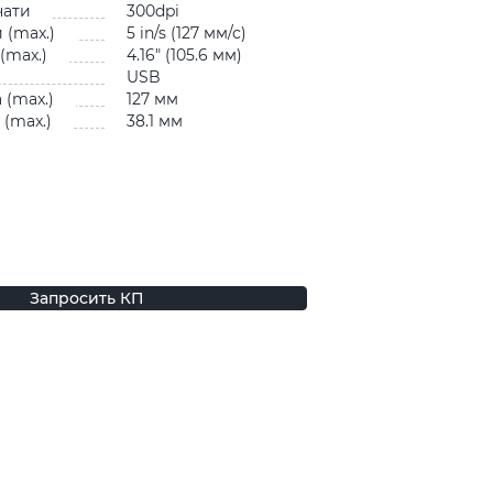
чати
300dpi
 (max.)
5 in/s (127 мм/с)
(max.)
4.16″ (105.6 мм)
USB
 (max.)
127 мм
(max.)
38.1 мм
Запросить КП