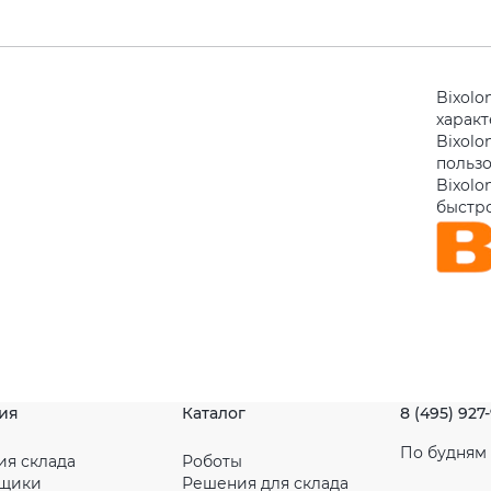
Bixolo
харак
Bixolo
польз
Bixolo
быстро
ия
Каталог
8 (495) 927
По будням с
ия склада
Роботы
рщики
Решения для склада