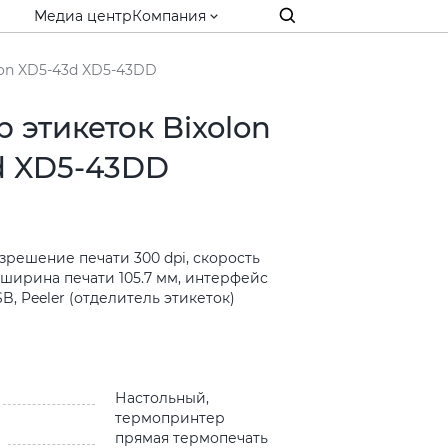
Медиа центр
Компания
lon XD5-43d XD5-43DD
 этикеток Bixolon
d XD5-43DD
зрешение печати 300 dpi, скорость
, ширина печати 105.7 мм, интерфейс
, Peeler (отделитель этикеток)
и
Настольный,
термопринтер
прямая термопечать