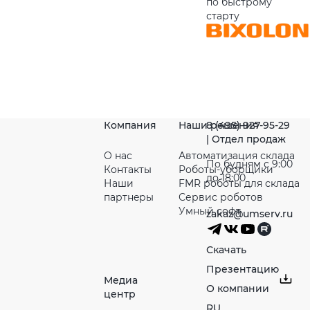
по быстрому
старту
Компания
Наши решения
8 (495) 927-95-29
| Отдел продаж
О нас
Автоматизация склада
По будням с 9:00
Контакты
Роботы-уборщики
до 18:00
Наши
FMR роботы для склада
партнeры
Сервис роботов
Умный софт
zakaz@umserv.ru
Скачать
Презентацию
Медиа
О компании
центр
RU