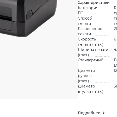
Характеристики
Категория
R
ПЭ
п
Способ
т
печати
п
Разрешение
2
печати
Скорость
6
печати (max.)
Ширина печати
4
(max.)
Стандартный
B
E
Диаметр
1
рулона
(max.)
Диаметр
3
втулки (max.)
Подробнее