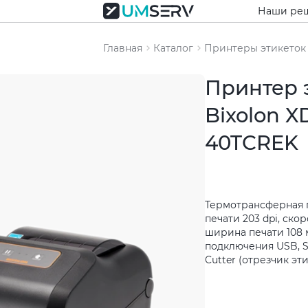
Наши ре
Главная
Каталог
Принтеры этикеток
Принтер 
Bixolon X
40TCREK
Термотрансферная 
печати 203 dpi, скор
ширина печати 108 
подключения USB, Ser
Cutter (отрезчик эт