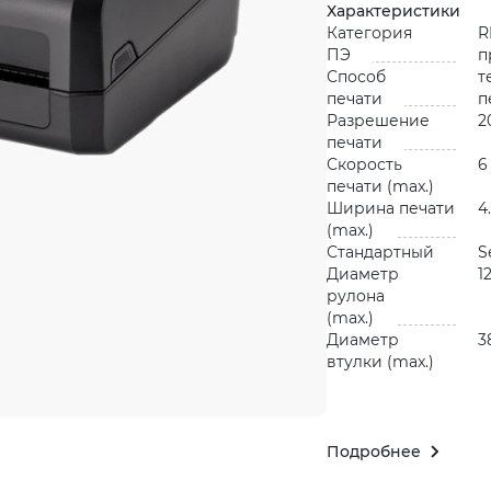
Характеристики
Категория
R
ПЭ
п
Способ
т
печати
п
Разрешение
2
печати
Скорость
6
печати (max.)
Ширина печати
4
(max.)
Стандартный
S
Диаметр
1
рулона
(max.)
Диаметр
3
втулки (max.)
Подробнее