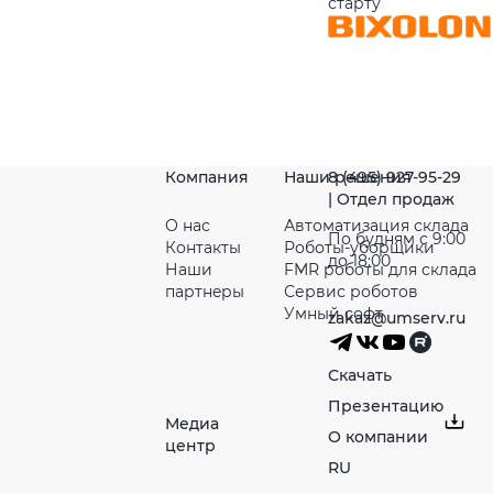
старту
Компания
Наши решения
8 (495) 927-95-29
| Отдел продаж
О нас
Автоматизация склада
По будням с 9:00
Контакты
Роботы-уборщики
до 18:00
Наши
FMR роботы для склада
партнeры
Сервис роботов
Умный софт
zakaz@umserv.ru
Скачать
Презентацию
Медиа
О компании
центр
RU