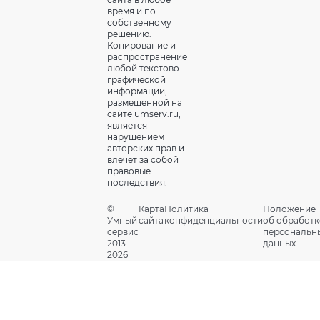
время и по
собственному
решению.
Копирование и
распространение
любой текстово-
графической
информации,
размещенной на
сайте umserv.ru,
является
нарушением
авторских прав и
влечет за собой
правовые
последствия.
©
Карта
Политика
Положение
Умный
сайта
конфиденциальности
об обработк
сервис
персональн
2013-
данных
2026