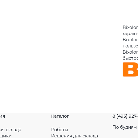
Bixolo
харак
Bixolo
польз
Bixolo
быстро
ия
Каталог
8 (495) 927
По будням с
ия склада
Роботы
рщики
Решения для склада