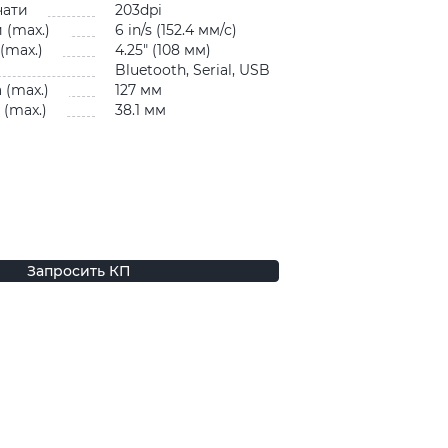
чати
203dpi
 (max.)
6 in/s (152.4 мм/с)
(max.)
4.25″ (108 мм)
Bluetooth, Serial, USB
 (max.)
127 мм
(max.)
38.1 мм
Запросить КП