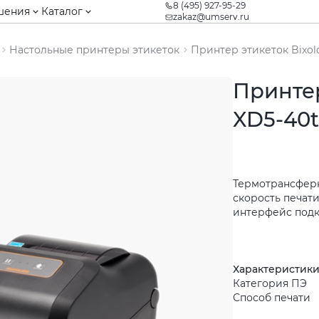
8 (495) 927-95-29
шения
Каталог
zakaz@umserv.ru
Настольные принтеры этикеток
Принтер этикеток Bixol
Принтер
XD5-40
Термотрансферна
скорость печати
интерфейс подкл
Характеристик
Категория ПЭ
Способ печати