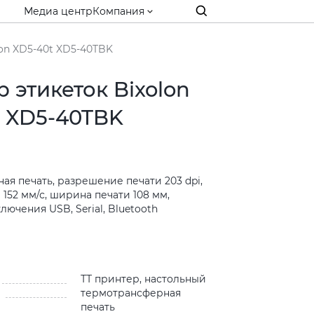
Медиа центр
Компания
on XD5-40t XD5-40TBK
 этикеток Bixolon
t XD5-40TBK
я печать, разрешение печати 203 dpi,
 152 мм/с, ширина печати 108 мм,
ючения USB, Serial, Bluetooth
и
ТТ принтер, настольный
термотрансферная
печать