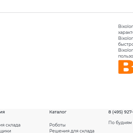
Bixolo
харак
Bixolo
быстро
Bixolo
польз
ия
Каталог
8 (495) 927
По будням с
ия склада
Роботы
рщики
Решения для склада