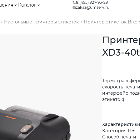
8 (495) 927-95-29
шения
Каталог
zakaz@umserv.ru
Настольные принтеры этикеток
Принтер этикеток Bixol
Принтер
XD3-40
Термотрансферна
скорость печати
интерфейс подк
этикеток)
Характеристик
Категория ПЭ
Способ печати