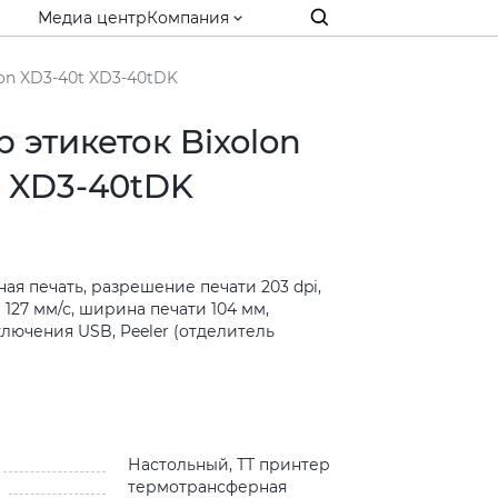
Медиа центр
Компания
on XD3-40t XD3-40tDK
 этикеток Bixolon
t XD3-40tDK
я печать, разрешение печати 203 dpi,
 127 мм/с, ширина печати 104 мм,
лючения USB, Peeler (отделитель
и
Настольный, ТТ принтер
термотрансферная