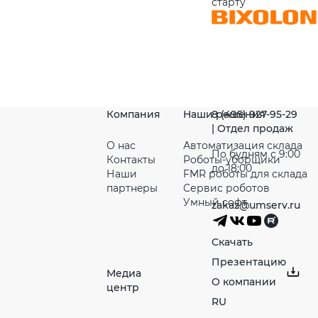
старту
Компания
Наши решения
8 (495) 927-95-29
| Отдел продаж
О нас
Автоматизация склада
По будням с 9:00
Контакты
Роботы-уборщики
до 18:00
Наши
FMR роботы для склада
партнeры
Сервис роботов
Умный софт
zakaz@umserv.ru
Скачать
Презентацию
Медиа
О компании
центр
RU