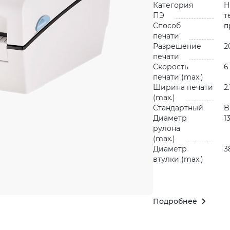
Категория
Н
ПЭ
т
Способ
п
печати
Разрешение
2
печати
Скорость
6
печати (max.)
Ширина печати
2
(max.)
Стандартный
B
Диаметр
1
рулона
(max.)
Диаметр
3
втулки (max.)
Подробнее