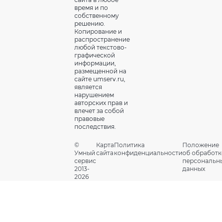
время и по
собственному
решению.
Копирование и
распространение
любой текстово-
графической
информации,
размещенной на
сайте umserv.ru,
является
нарушением
авторских прав и
влечет за собой
правовые
последствия.
©
Карта
Политика
Положение
Умный
сайта
конфиденциальности
об обработк
сервис
персональн
2013-
данных
2026