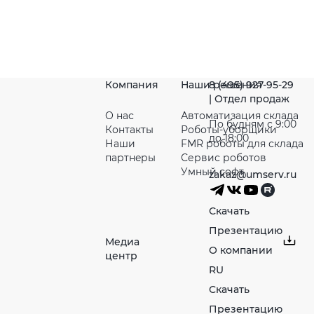
Компания
Наши решения
8 (495) 927-95-29
| Отдел продаж
О нас
Автоматизация склада
По будням с 9:00
Контакты
Роботы-уборщики
до 18:00
Наши
FMR роботы для склада
партнeры
Сервис роботов
Умный софт
zakaz@umserv.ru
Скачать
Презентацию
Медиа
О компании
центр
RU
Скачать
Презентацию