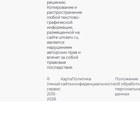
решению.
Копирование и
распространение
любой текстово-
графической
информации,
размещенной на
сайте umserv.ru,
является
нарушением
авторских прав и
влечет за собой
правовые
последствия.
©
Карта
Политика
Положение
Умный
сайта
конфиденциальности
об обработк
сервис
персональн
2013-
данных
2026