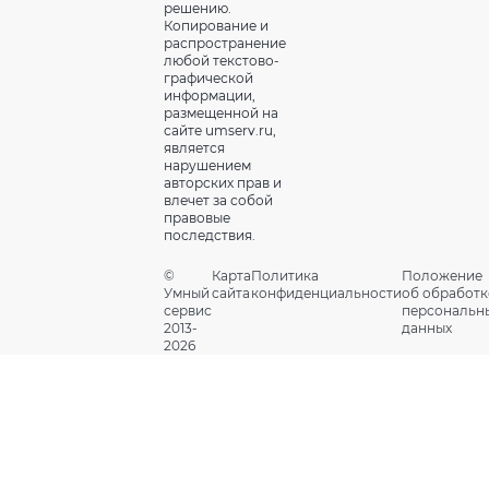
решению.
Копирование и
распространение
любой текстово-
графической
информации,
размещенной на
сайте umserv.ru,
является
нарушением
авторских прав и
влечет за собой
правовые
последствия.
©
Карта
Политика
Положение
Умный
сайта
конфиденциальности
об обработк
сервис
персональн
2013-
данных
2026