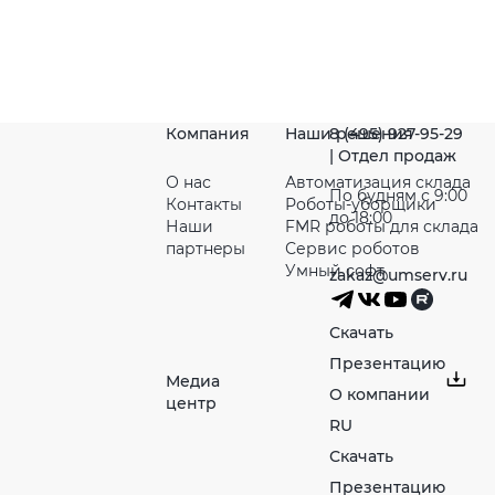
Компания
Наши решения
8 (495) 927-95-29
| Отдел продаж
О нас
Автоматизация склада
По будням с 9:00
Контакты
Роботы-уборщики
до 18:00
Наши
FMR роботы для склада
партнeры
Сервис роботов
Умный софт
zakaz@umserv.ru
Скачать
Презентацию
Медиа
О компании
центр
RU
Скачать
Презентацию