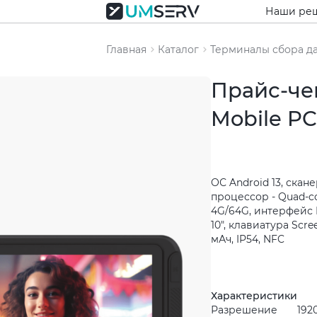
Наши ре
Главная
Каталог
Терминалы сбора д
Прайс-че
Mobile PC
ОС Android 13, скан
процессор - Quad-co
4G/64G, интерфейс B
10", клавиатура Scr
мАч, IP54, NFC
Характеристики
Разрешение
192