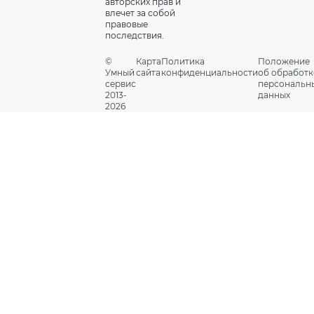
авторских прав и
влечет за собой
правовые
последствия.
©
Карта
Политика
Положение
Умный
сайта
конфиденциальности
об обработк
сервис
персональн
2013-
данных
2026