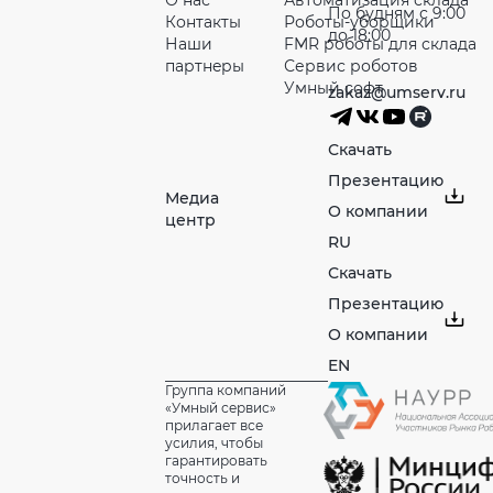
По будням с 9:00
Контакты
Роботы-уборщики
до 18:00
Наши
FMR роботы для склада
партнeры
Сервис роботов
Умный софт
zakaz@umserv.ru
Скачать
Презентацию
Медиа
О компании
центр
RU
Скачать
Презентацию
О компании
EN
Группа компаний
«Умный сервис»
прилагает все
усилия, чтобы
гарантировать
точность и