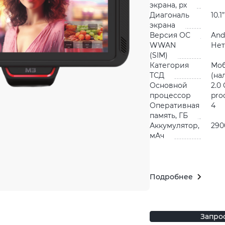
экрана, px
Диагональ
10.1”
экрана
Версия ОС
And
WWAN
Нет
(SIM)
Категория
Мо
ТСД
(на
Основной
2.0
процессор
pro
Оперативная
4
память, ГБ
Аккумулятор,
290
мАч
Подробнее
Запро