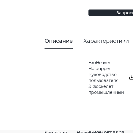
Запрос
Описание
Характеристики
ExoHeaver
Holdupper
Руководство
пользователя
Экзоскелет
промышленный
Компания
Наши решения
8 (495) 927-95-29