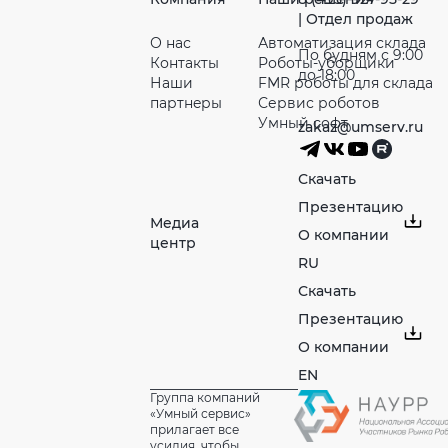
| Отдел продаж
О нас
Автоматизация склада
По будням с 9:00
Контакты
Роботы-уборщики
до 18:00
Наши
FMR роботы для склада
партнeры
Сервис роботов
Умный софт
zakaz@umserv.ru
Скачать
Презентацию
Медиа
О компании
центр
RU
Скачать
Презентацию
О компании
EN
Группа компаний
«Умный сервис»
прилагает все
усилия, чтобы