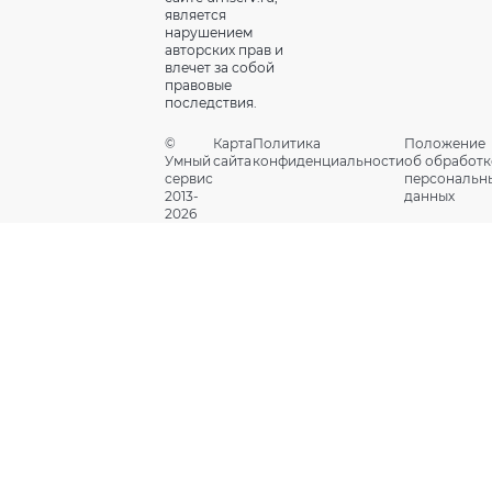
является
нарушением
авторских прав и
влечет за собой
правовые
последствия.
©
Карта
Политика
Положение
Умный
сайта
конфиденциальности
об обработк
сервис
персональн
2013-
данных
2026