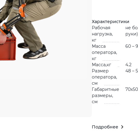
Характеристики
Рабочая
не бо
нагрузка,
руки)
кг
Масса
60 – 
оператора,
кг
Масса,кг
4.2
Размер
48 – 
оператора,
см
Габаритные
70х50
размеры,
см
Подробнее