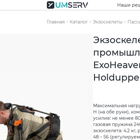
Наши ре
Главная
Каталог
Экзоскелеты
Пасс
Экзоскел
промышл
ExoHeave
Holduppe
Максимальная нагру
Н (на обе руки), к
усилие: не менее 80
газовая пружина 240
экзоскелета: 4.2 кг,
48 – 56 (регулируе