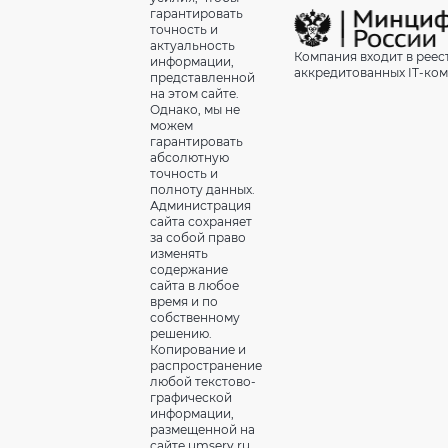
гарантировать
точность и
актуальность
Компания входит в реес
информации,
аккредитованных IT-ко
представленной
на этом сайте.
Однако, мы не
можем
гарантировать
абсолютную
точность и
полноту данных.
Администрация
сайта сохраняет
за собой право
изменять
содержание
сайта в любое
время и по
собственному
решению.
Копирование и
распространение
любой текстово-
графической
информации,
размещенной на
сайте umserv.ru,