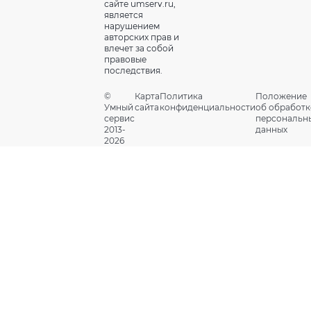
сайте umserv.ru,
является
нарушением
авторских прав и
влечет за собой
правовые
последствия.
©
Карта
Политика
Положение
Умный
сайта
конфиденциальности
об обработк
сервис
персональн
2013-
данных
2026