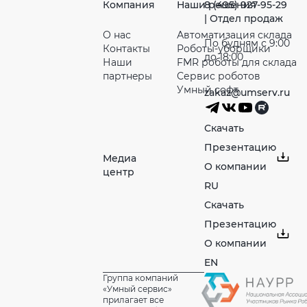
Компания
Наши решения
8 (495) 927-95-29
| Отдел продаж
О нас
Автоматизация склада
По будням с 9:00
Контакты
Роботы-уборщики
до 18:00
Наши
FMR роботы для склада
партнeры
Сервис роботов
Умный софт
zakaz@umserv.ru
Скачать
Презентацию
Медиа
О компании
центр
RU
Скачать
Презентацию
О компании
EN
Группа компаний
«Умный сервис»
прилагает все