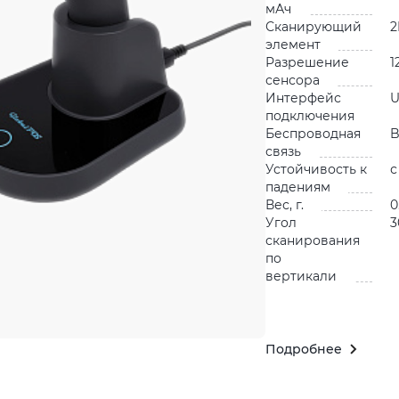
мАч
Сканирующий
2
элемент
Разрешение
1
сенсора
Интерфейс
подключения
Беспроводная
B
связь
Устойчивость к
с
падениям
Вес, г.
0
Угол
3
сканирования
по
вертикали
Подробнее