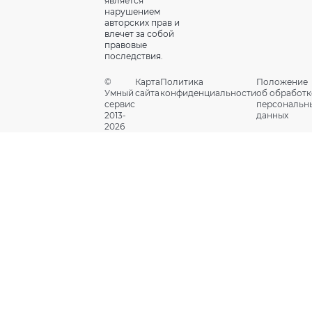
является
нарушением
авторских прав и
влечет за собой
правовые
последствия.
©
Карта
Политика
Положение
Умный
сайта
конфиденциальности
об обработк
сервис
персональн
2013-
данных
2026