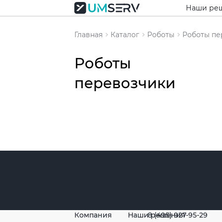
Наши ре
Главная
Каталог
Роботы
Роботы пе
Роботы
перевозчики
Популяр
товары
Компания
Наши решения
8 (495) 927-95-29