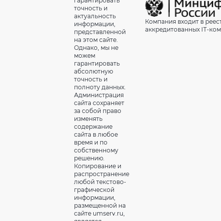
гарантировать
точность и
актуальность
Компания входит в реес
информации,
аккредитованных IT-ко
представленной
на этом сайте.
Однако, мы не
можем
гарантировать
абсолютную
точность и
полноту данных.
Администрация
сайта сохраняет
за собой право
изменять
содержание
сайта в любое
время и по
собственному
решению.
Копирование и
распространение
любой текстово-
графической
информации,
размещенной на
сайте umserv.ru,