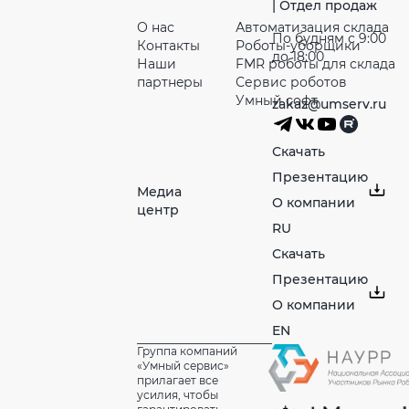
| Отдел продаж
О нас
Автоматизация склада
По будням с 9:00
Контакты
Роботы-уборщики
до 18:00
Наши
FMR роботы для склада
партнeры
Сервис роботов
Умный софт
zakaz@umserv.ru
Скачать
Презентацию
Медиа
О компании
центр
RU
Скачать
Презентацию
О компании
EN
Группа компаний
«Умный сервис»
прилагает все
усилия, чтобы