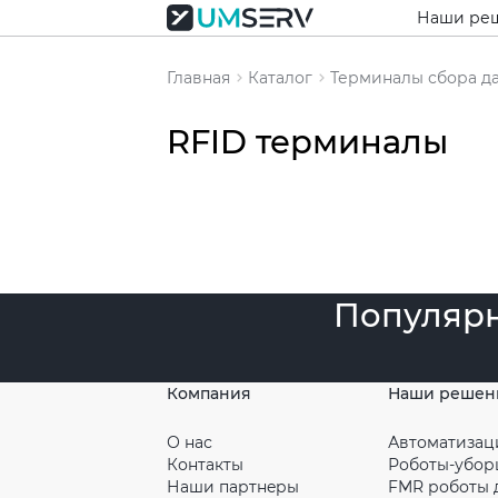
Наши ре
Главная
Каталог
Терминалы сбора д
RFID терминалы
Популяр
Компания
Наши решен
О нас
Автоматизац
Контакты
Роботы-убо
Наши партнeры
FMR роботы 