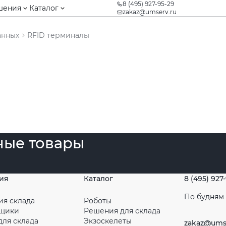
8 (495) 927-95-29
шения
Каталог
zakaz@umserv.ru
анных
RFID терминалы
ные товары
ия
Каталог
8 (495) 927
По будням с
ия склада
Роботы
рщики
Решения для склада
для склада
Экзоскелеты
zakaz@ums