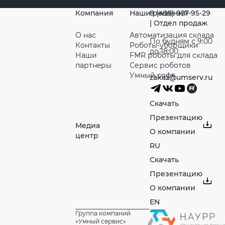
Компания
Наши решения
8 (495) 927-95-29
| Отдел продаж
О нас
Автоматизация склада
По будням с 9:00
Контакты
Роботы-уборщики
до 18:00
Наши
FMR роботы для склада
партнeры
Сервис роботов
Умный софт
zakaz@umserv.ru
Скачать
Презентацию
Медиа
О компании
центр
RU
Скачать
Презентацию
О компании
EN
Группа компаний
«Умный сервис»