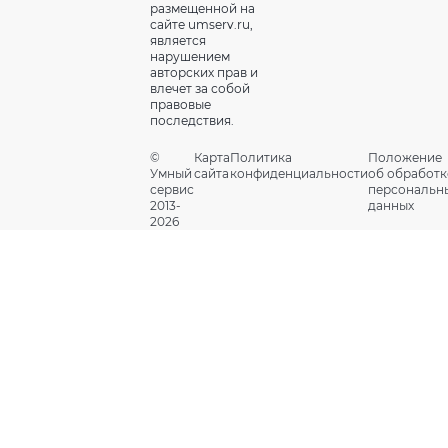
размещенной на
сайте umserv.ru,
является
нарушением
авторских прав и
влечет за собой
правовые
последствия.
©
Карта
Политика
Положение
Умный
сайта
конфиденциальности
об обработк
сервис
персональн
2013-
данных
2026