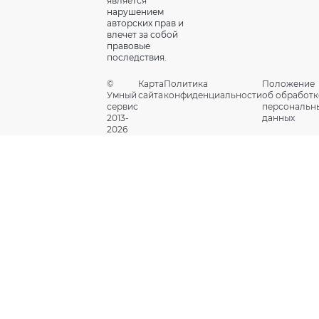
является
нарушением
авторских прав и
влечет за собой
правовые
последствия.
©
Карта
Политика
Положение
Умный
сайта
конфиденциальности
об обработк
сервис
персональн
2013-
данных
2026