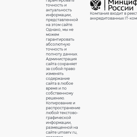
гарантировать
точность и
актуальность
Компания входит в реес
информации,
аккредитованных IT-ко
представленной
на этом сайте.
Однако, мы не
можем
гарантировать
абсолютную
точность и
полноту данных.
Администрация
сайта сохраняет
за собой право
изменять
содержание
сайта в любое
время и по
собственному
решению.
Копирование и
распространение
любой текстово-
графической
информации,
размещенной на
сайте umserv.ru,