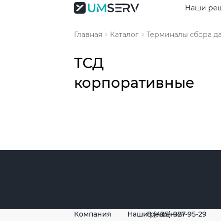
Наши ре
Главная
Каталог
Терминалы сбора д
ТСД
корпоративные
Популяр
товары
Компания
Наши решения
8 (495) 927-95-29