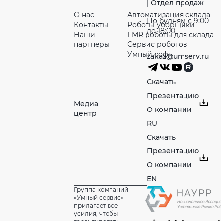
| Отдел продаж
О нас
Автоматизация склада
По будням с 9:00
Контакты
Роботы-уборщики
до 18:00
Наши
FMR роботы для склада
партнeры
Сервис роботов
Умный софт
zakaz@umserv.ru
Скачать
Презентацию
Медиа
О компании
центр
RU
Скачать
Презентацию
О компании
EN
Группа компаний
«Умный сервис»
прилагает все
усилия, чтобы