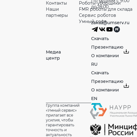
По будням с 9:00
Контакты
Роботы-уборщики
до 18:00
Наши
FMR роботы для склада
партнeры
Сервис роботов
Умный софт
zakaz@umserv.ru
Скачать
Презентацию
Медиа
О компании
центр
RU
Скачать
Презентацию
О компании
EN
Группа компаний
«Умный сервис»
прилагает все
усилия, чтобы
гарантировать
точность и
актуальность