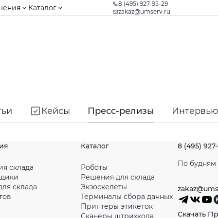
8 (495) 927-95-29
шения
Каталог
zakaz@umserv.ru
тьи
Кейсы
Пресс-релизы
Интервь
ия
Каталог
8 (495) 927
По будням с
ия склада
Роботы
рщики
Решения для склада
для склада
Экзоскелеты
zakaz@ums
тов
Терминалы сбора данных
Принтеры этикеток
Скачать П
Сканеры штрихкода