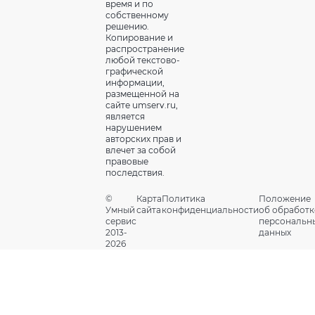
время и по
собственному
решению.
Копирование и
распространение
любой текстово-
графической
информации,
размещенной на
сайте umserv.ru,
является
нарушением
авторских прав и
влечет за собой
правовые
последствия.
©
Карта
Политика
Положение
Умный
сайта
конфиденциальности
об обработк
сервис
персональн
2013-
данных
2026