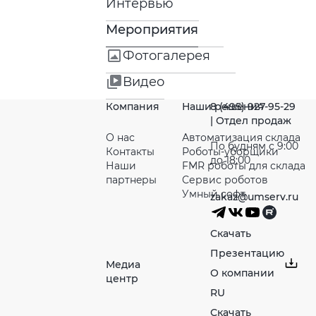
Интервью
Мероприятия
Фотогалерея
Видео
Компания
Наши решения
8 (495) 927-95-29
| Отдел продаж
О нас
Автоматизация склада
По будням с 9:00
Контакты
Роботы-уборщики
до 18:00
Наши
FMR роботы для склада
партнeры
Сервис роботов
Умный софт
zakaz@umserv.ru
Скачать
Презентацию
Медиа
О компании
центр
RU
Скачать